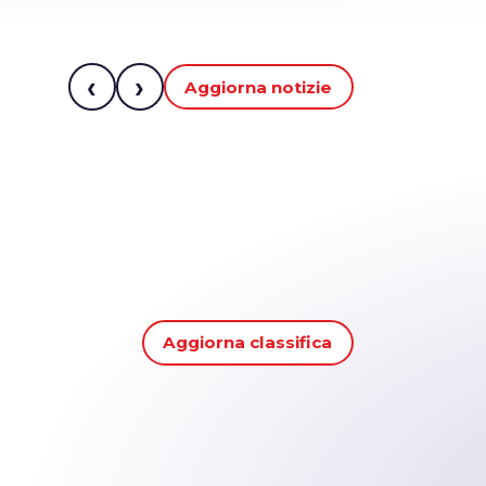
‹
›
Aggiorna notizie
Aggiorna classifica